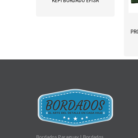
KEPI BORDADO EFISA
PR
Bordados Paraguay | Bordados